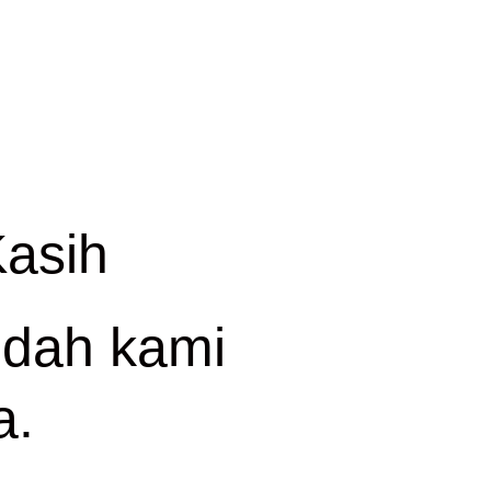
Kasih
udah kami
a.