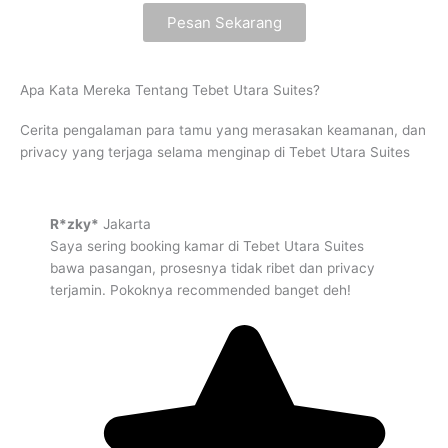
Pesan Sekarang
Apa Kata Mereka Tentang Tebet Utara Suites?
Cerita pengalaman para tamu yang merasakan keamanan, dan
privacy yang terjaga selama menginap di Tebet Utara Suites
R*zky*
Jakarta
Saya sering booking kamar di Tebet Utara Suites
bawa pasangan, prosesnya tidak ribet dan privacy
terjamin. Pokoknya recommended banget deh!