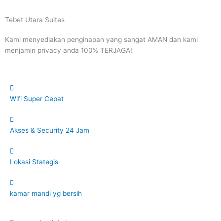
Tebet Utara Suites
Kami menyediakan penginapan yang sangat AMAN dan kami
menjamin privacy anda 100% TERJAGA!
Wifi Super Cepat
Akses & Security 24 Jam
Lokasi Stategis
kamar mandi yg bersih