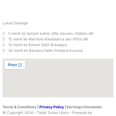
Lokasi Stategis
5 menit ke tempat kuliner (Mie Gacoan, Hokben dll)
10 menit ke Mall Kota Kasablanca dan Office 88
10 menit ke Rumah Sakit Brawijaya
20 menit ke Bandara Halim Perdana Kusuma
Terms & Conditions |
Privacy Policy
| Earnings Disclaimer
© Copyright 2024 – Tebet Suites Utara – Powered by