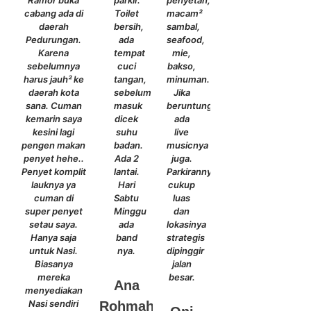
Ramor buka
parkir.
penyetan,
cabang ada di
Toilet
macam²
daerah
bersih,
sambal,
Pedurungan.
ada
seafood,
Karena
tempat
mie,
sebelumnya
cuci
bakso,
harus jauh² ke
tangan,
minuman.
daerah kota
sebelum
Jika
sana. Cuman
masuk
beruntung
kemarin saya
dicek
ada
kesini lagi
suhu
live
pengen makan
badan.
musicnya
penyet hehe..
Ada 2
juga.
Penyet komplit
lantai.
Parkirannya
lauknya ya
Hari
cukup
cuman di
Sabtu
luas
super penyet
Minggu
dan
setau saya.
ada
lokasinya
Hanya saja
band
strategis
untuk Nasi.
nya.
dipinggir
Biasanya
jalan
mereka
besar.
Ana
menyediakan
Nasi sendiri
Rohmah