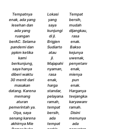
Previous
Next
Tempatnya
Lokasi
Tempat
enak, ada yang
yang
bersih,
lesehan dan
saya
mudah
ada yang
kunjungi
dijangkau,
ruangan
di jl.
rasa
berAC. Selama
Brigjen
enak.
pandemi dan
Sudiarto
Bakso
ppkm ketika
atau
kejunya
kami
jl.
uwenak,
berkunjung,
Majapahit.Tempat
penyetannya
saya hanya
nyaman,
enak,
diberi waktu
rasa
mienya
30 menit dari
enak,
pun
masakan
harga
enak.
datang. Karena
standar,
Harganya
memang
pelayanan
teejangkau,
aturan
ramah,
karyawannya
pemerintah ya.
tempat
ramah.
Oiya, saya
bersih,
Disini
senang karena
ada
menunya
akhirnya Mie
tempat
ada