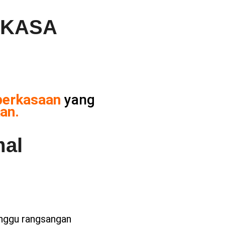
RKASA
perkasaan
yang
an.
mal
anggu rangsangan