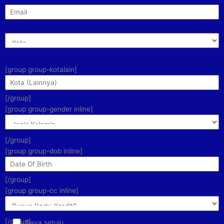
[group group-kotalain]
[/group]
[group group-gender inline]
[/group]
[group group-dob inline]
[/group]
[group group-cc inline]
[/group]
Saya setuju